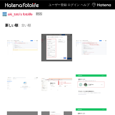
ユーザー登録
ログイン
ヘルプ
aki_toto's fotolife
新しい順
|
古い順