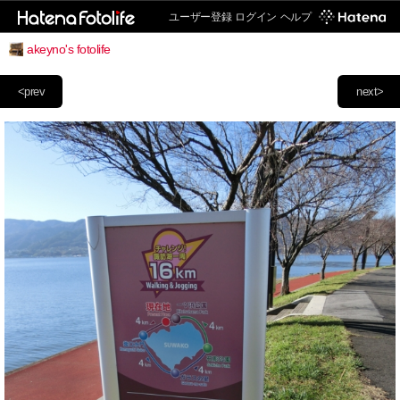
ユーザー登録
ログイン
ヘルプ
akeyno's fotolife
<prev
next>