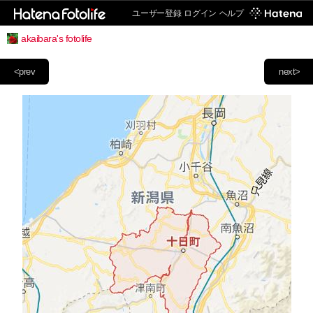
ユーザー登録
ログイン
ヘルプ
akaibara's fotolife
<prev
next>