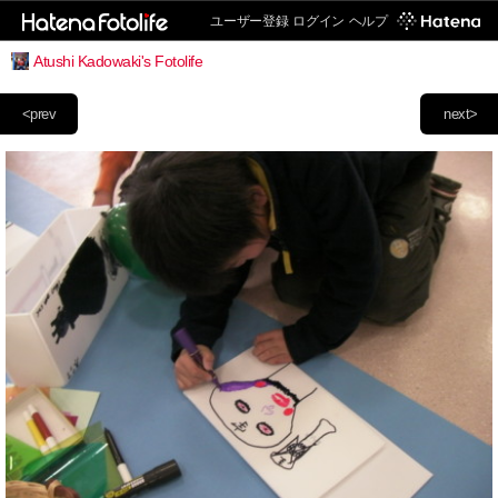
ユーザー登録
ログイン
ヘルプ
Atushi Kadowaki's Fotolife
<prev
next>