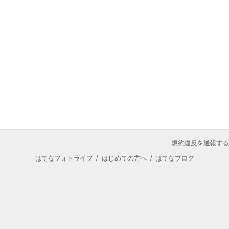
規約違反を通報する
はてなフォトライフ
/
はじめての方へ
/
はてなブログ