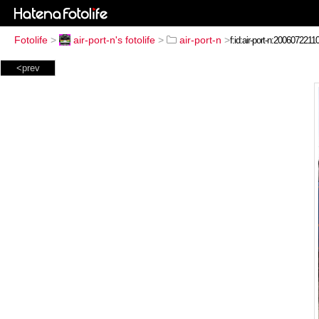
Fotolife
>
air-port-n's fotolife
>
air-port-n
>
<prev