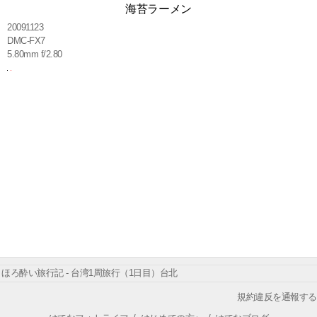
海苔ラーメン
20091123
DMC-FX7
5.80mm f/2.80
ほろ酔い旅行記 - 台湾1周旅行（1日目）台北
規約違反を通報する