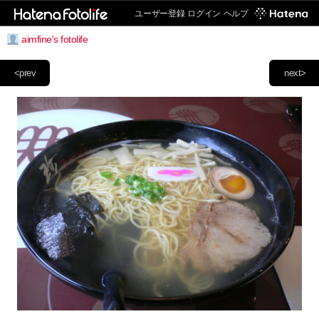
ユーザー登録
ログイン
ヘルプ
aimfine's fotolife
<prev
next>