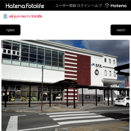
ユーザー登録
ログイン
ヘルプ
aikyun-ken's fotolife
<prev
next>