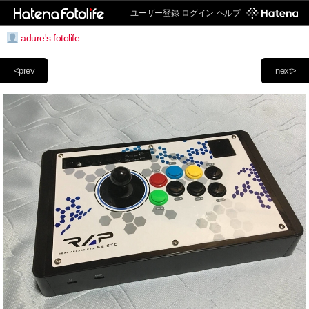
ユーザー登録
ログイン
ヘルプ
adure's fotolife
<prev
next>