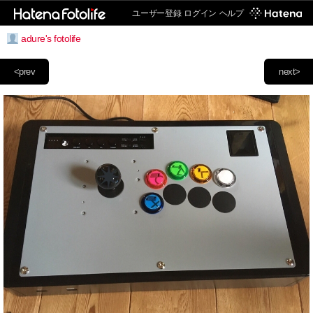
ユーザー登録
ログイン
ヘルプ
adure's fotolife
<prev
next>