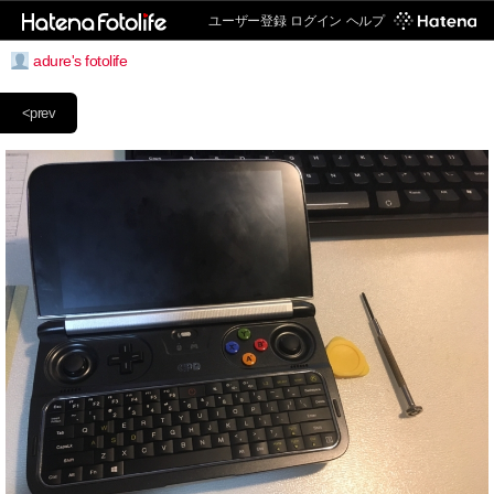
ユーザー登録
ログイン
ヘルプ
adure's fotolife
<prev