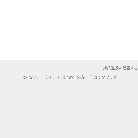
規約違反を通報する
はてなフォトライフ
/
はじめての方へ
/
はてなブログ