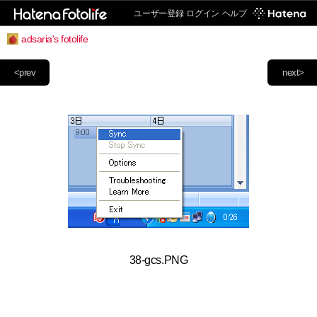
ユーザー登録
ログイン
ヘルプ
adsaria's fotolife
<prev
next>
38-gcs.PNG