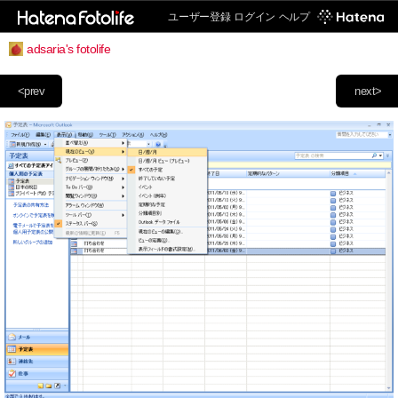
ユーザー登録
ログイン
ヘルプ
adsaria's fotolife
<prev
next>