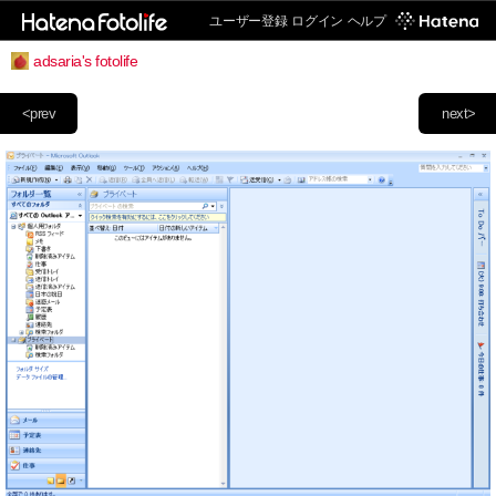
ユーザー登録
ログイン
ヘルプ
adsaria's fotolife
<prev
next>