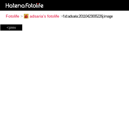
Fotolife
>
adsaria's fotolife
>
<prev