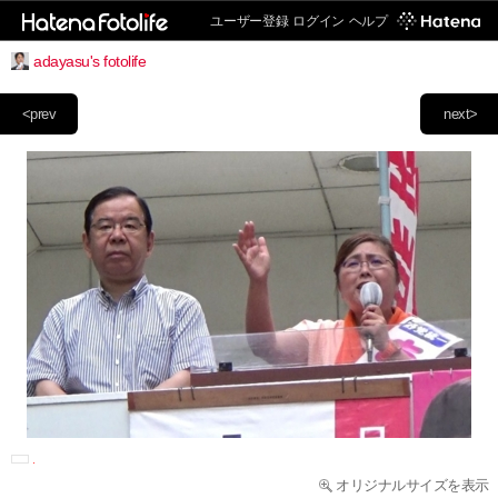
ユーザー登録
ログイン
ヘルプ
adayasu's fotolife
<prev
next>
オリジナルサイズを表示