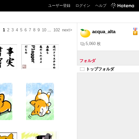
ユーザー登録
ログイン
ヘルプ
1
2
3
4
5
6
7
8
9
10
...
102
next>
acqua_alta
5,060 枚
フォルダ
トップフォルダ