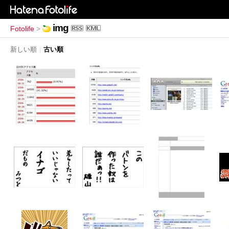
img
Fotolife
>
新しい順
|
古い順