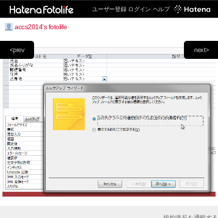
ユーザー登録
ログイン
ヘルプ
accs2014's fotolife
<prev
next>
規約違反を通報する