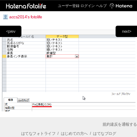
ユーザー登録
ログイン
ヘルプ
accs2014's fotolife
<prev
next>
規約違反を通報する
はてなフォトライフ
/
はじめての方へ
/
はてなブログ