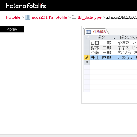
Fotolife
>
accs2014's fotolife
>
tbl_datatype
>
<prev