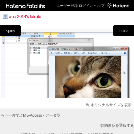
ユーザー登録
ログイン
ヘルプ
accs2014's fotolife
<prev
next>
オリジナルサイズを表示
もう一度学ぶMS-Access - データ型
規約違反を通報する