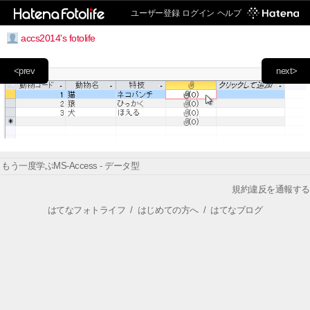
ユーザー登録
ログイン
ヘルプ
accs2014's fotolife
<prev
next>
もう一度学ぶMS-Access - データ型
規約違反を通報する
はてなフォトライフ
/
はじめての方へ
/
はてなブログ