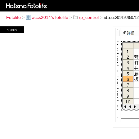
Fotolife
>
accs2014's fotolife
>
rp_control
>
<prev