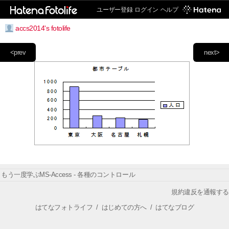
ユーザー登録
ログイン
ヘルプ
accs2014's fotolife
<prev
next>
もう一度学ぶMS-Access - 各種のコントロール
規約違反を通報する
はてなフォトライフ
/
はじめての方へ
/
はてなブログ