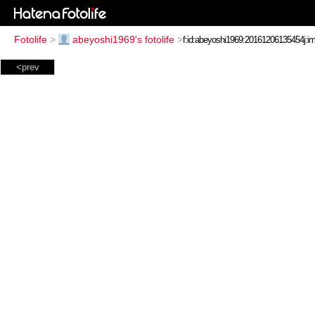
Fotolife
>
abeyoshi1969's fotolife
>
<prev