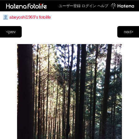
ユーザー登録
ログイン
ヘルプ
abeyoshi1969's fotolife
<prev
next>