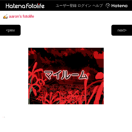
ユーザー登録
ログイン
ヘルプ
aaron's fotolife
<prev
next>