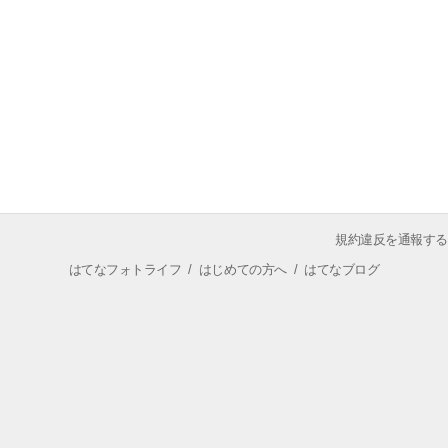
規約違反を通報する
はてなフォトライフ
/
はじめての方へ
/
はてなブログ