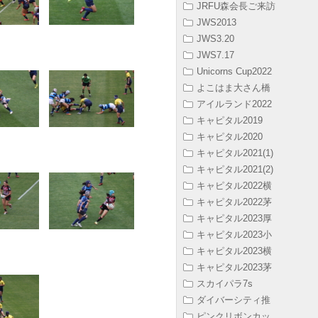
JRFU森会長ご来訪
JWS2013
JWS3.20
JWS7.17
Unicorns Cup2022
よこはま大さん橋
アイルランド2022
キャピタル2019
キャピタル2020
キャピタル2021(1)
キャピタル2021(2)
キャピタル2022横
キャピタル2022茅
キャピタル2023厚
キャピタル2023小
キャピタル2023横
キャピタル2023茅
スカイパラ7s
ダイバーシティ推
ピンクリボンカッ