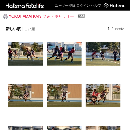
ユーザー登録
ログイン
ヘルプ
YOKOHAMATKM's フォトギャラリー
新しい順
|
古い順
1
2
next>