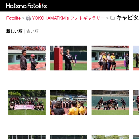
キャピタル
Fotolife
>
YOKOHAMATKM's フォトギャラリー
>
新しい順
|
古い順