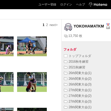
ユーザー登録
ログイン
ヘルプ
1
2
next>
YOKOHAMATKM
13,750 枚
フォルダ
トップフォルダ
2016秋冬練習
2021秋練習
26th関東大会(1)
26th関東大会(2)
26th関東大会(3)
27th関東大会(1)
27th関東大会(2)
27th関東大会(3)
28th関東大会(1)