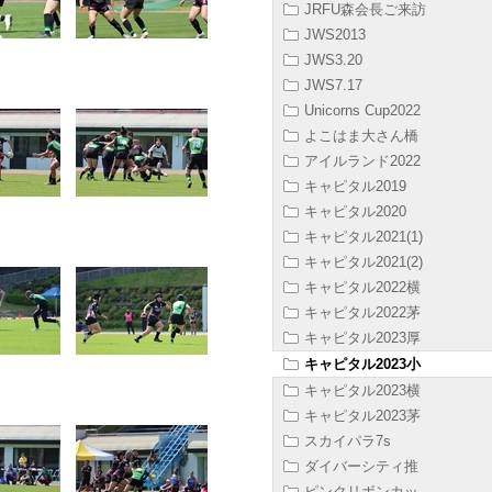
JRFU森会長ご来訪
JWS2013
JWS3.20
JWS7.17
Unicorns Cup2022
よこはま大さん橋
アイルランド2022
キャピタル2019
キャピタル2020
キャピタル2021(1)
キャピタル2021(2)
キャピタル2022横
キャピタル2022茅
キャピタル2023厚
キャピタル2023小
キャピタル2023横
キャピタル2023茅
スカイパラ7s
ダイバーシティ推
ピンクリボンカッ