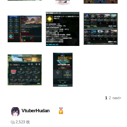
1
2
next>
VtuberHudan
2,523 枚