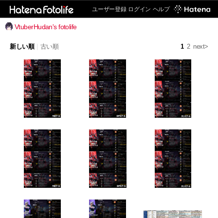
ユーザー登録
ログイン
ヘルプ
VtuberHudan's fotolife
新しい順
|
古い順
1
2
next>