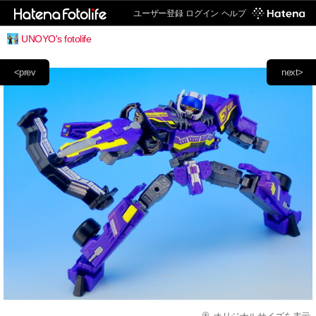
ユーザー登録
ログイン
ヘルプ
UNOYO's fotolife
<prev
next>