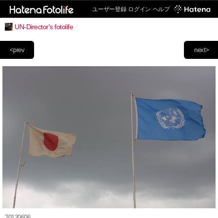
ユーザー登録
ログイン
ヘルプ
UN-Director's fotolife
<prev
next>
20120606