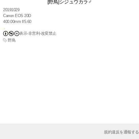
[野鳥]シジュウカラ♂
20191029
Canon EOS 20D
400.00mm f/5.60
表示-非営利-改変禁止
野鳥
規約違反を通報する