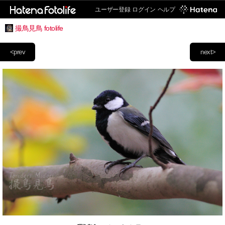
ユーザー登録
ログイン
ヘルプ
撮鳥見鳥 fotolife
<prev
next>