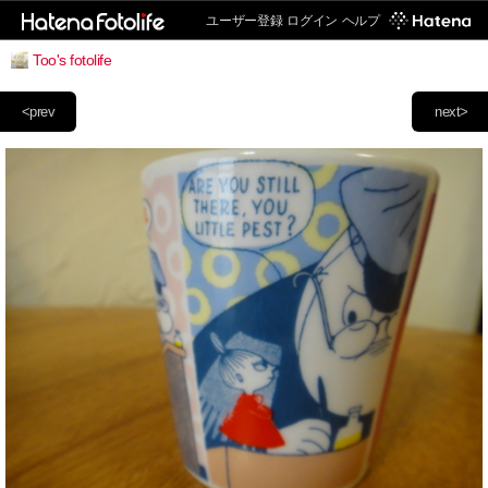
ユーザー登録
ログイン
ヘルプ
Too's fotolife
<prev
next>