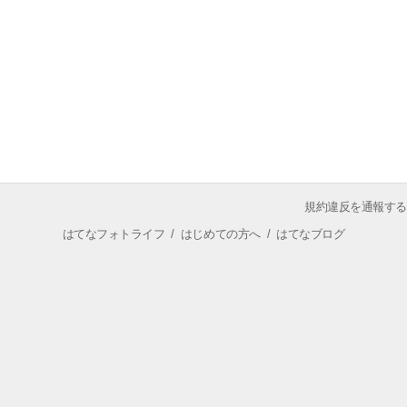
規約違反を通報する
はてなフォトライフ
/
はじめての方へ
/
はてなブログ