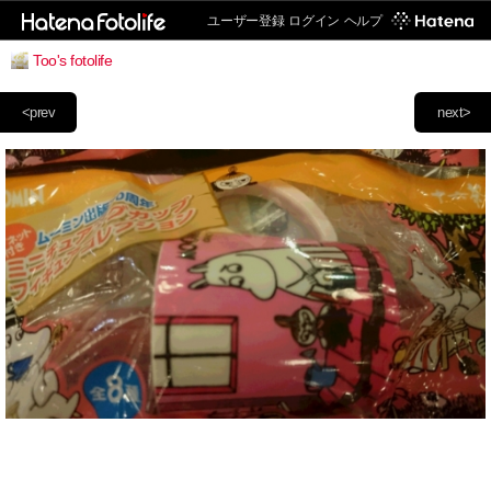
ユーザー登録
ログイン
ヘルプ
Too's fotolife
<prev
next>