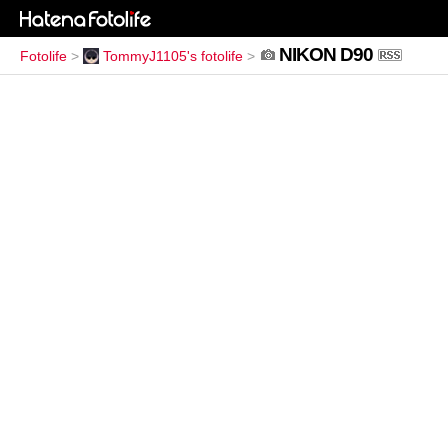
NIKON D90
Fotolife
>
TommyJ1105's fotolife
>