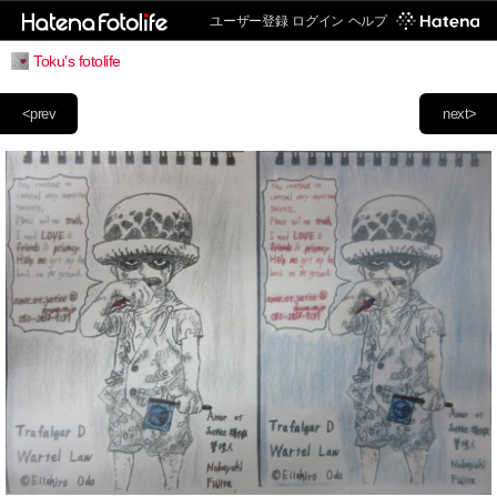
ユーザー登録
ログイン
ヘルプ
Toku's fotolife
<prev
next>