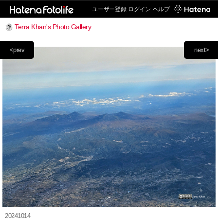
ユーザー登録
ログイン
ヘルプ
Terra Khan's Photo Gallery
<prev
next>
20241014