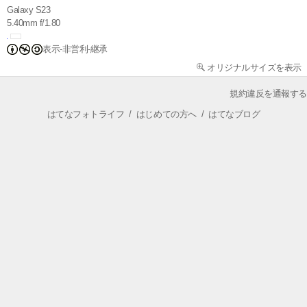
Galaxy S23
5.40mm f/1.80
表示-非営利-継承
オリジナルサイズを表示
規約違反を通報する
はてなフォトライフ
/
はじめての方へ
/
はてなブログ