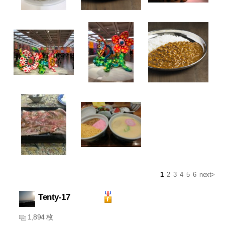
1
2
3
4
5
6
next>
Tenty-17
1,894 枚