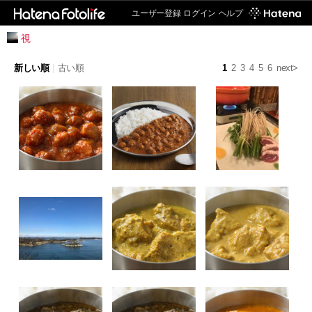
ユーザー登録
ログイン
ヘルプ
視
新しい順
|
古い順
1
2
3
4
5
6
next>