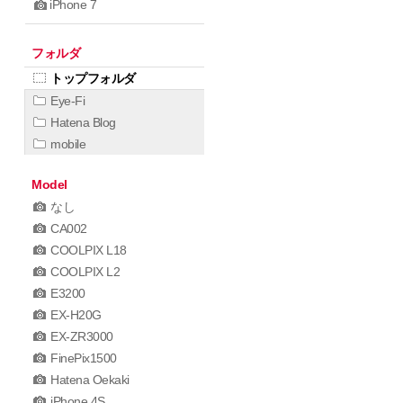
iPhone 7
フォルダ
トップフォルダ
Eye-Fi
Hatena Blog
mobile
Model
なし
CA002
COOLPIX L18
COOLPIX L2
E3200
EX-H20G
EX-ZR3000
FinePix1500
Hatena Oekaki
iPhone 4S