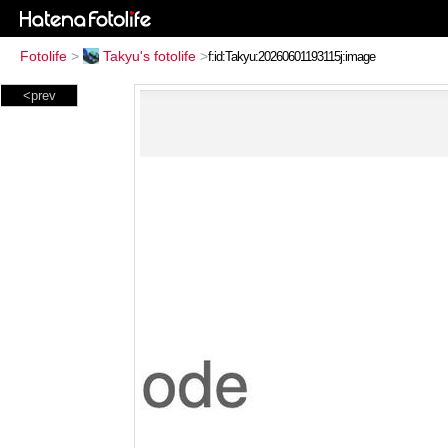
Fotolife
>
Takyu's fotolife
>
<prev