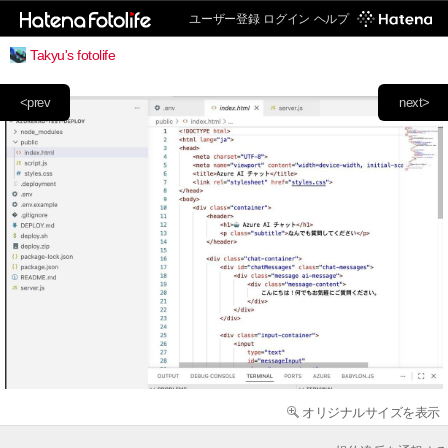
ユーザー登録
ログイン
ヘルプ
Takyu's fotolife
<prev
next>
オリジナルサイズを表示