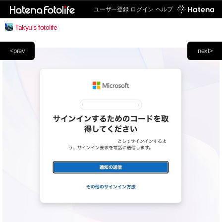
ユーザー登録
ログイン
ヘルプ
Takyu's fotolife
<prev
next>