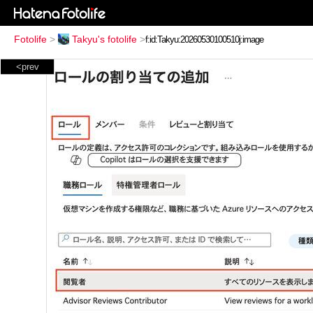
Fotolife
>
Takyu's fotolife
>
<prev