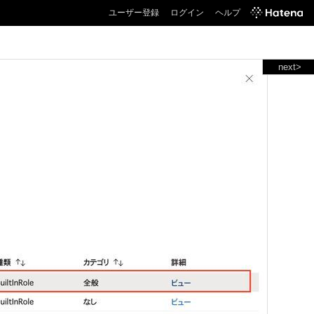
ユーザー登録
ログイン
ヘルプ
next>