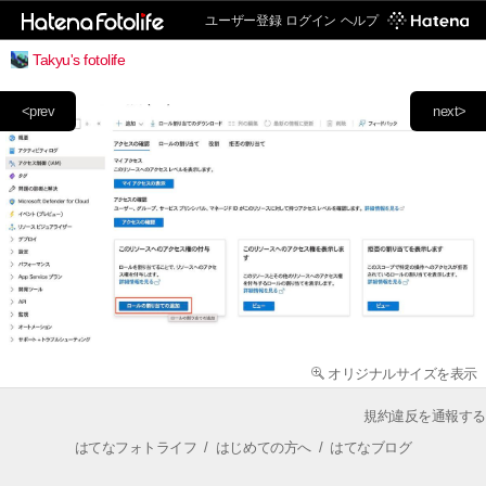
ユーザー登録
ログイン
ヘルプ
Takyu's fotolife
<prev
next>
オリジナルサイズを表示
規約違反を通報する
はてなフォトライフ
/
はじめての方へ
/
はてなブログ