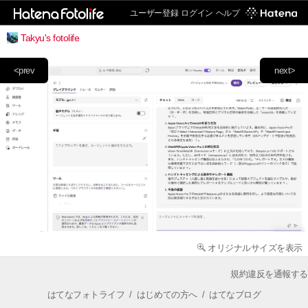
ユーザー登録
ログイン
ヘルプ
Takyu's fotolife
<prev
next>
オリジナルサイズを表示
規約違反を通報する
はてなフォトライフ
/
はじめての方へ
/
はてなブログ