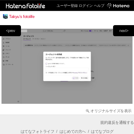
ユーザー登録
ログイン
ヘルプ
Takyu's fotolife
<prev
next>
オリジナルサイズを表示
規約違反を通報する
はてなフォトライフ
/
はじめての方へ
/
はてなブログ