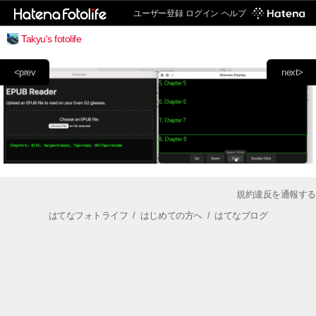
ユーザー登録
ログイン
ヘルプ
Takyu's fotolife
<prev
next>
規約違反を通報する
はてなフォトライフ
/
はじめての方へ
/
はてなブログ