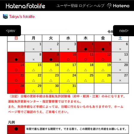
ユーザー登録
ログイン
ヘルプ
Takyu's fotolife
<prev
next>