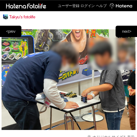
ユーザー登録
ログイン
ヘルプ
Takyu's fotolife
<prev
next>